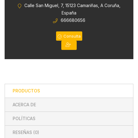
0
Calle San Miguel, 7, 15123 Camariñas, A Coruña,
de
España
5
666680656
Consulta
PRODUCTOS
ACERCA DE
POLÍTICAS
RESEÑAS (
0
)