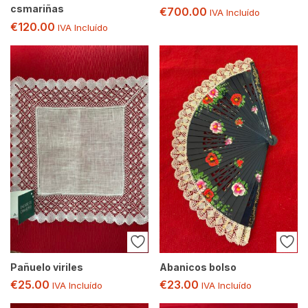
csmariñas
€
700.00
IVA Incluído
€
120.00
IVA Incluído
Pañuelo viriles
Abanicos bolso
€
25.00
€
23.00
IVA Incluído
IVA Incluído