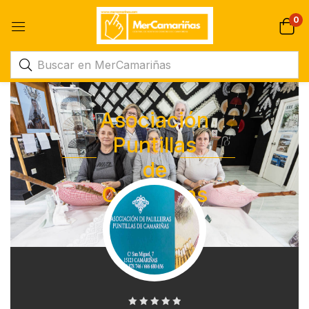
0
Asociación
Puntillas
de
Camarinas