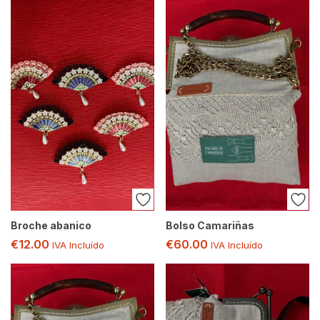
Broche abanico
Bolso Camariñas
€
12.00
€
60.00
IVA Incluído
IVA Incluído