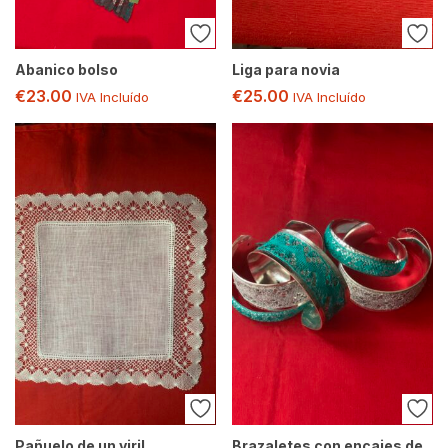
Abanico bolso
Liga para novia
€
23.00
€
25.00
IVA Incluído
IVA Incluído
Pañuelo de un viril
Brazaletes con encajes de