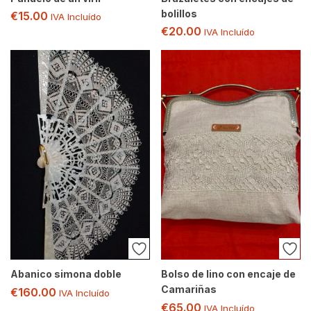
bolillos
€
15.00
IVA Incluído
€
20.00
IVA Incluído
Abanico simona doble
Bolso de lino con encaje de
Camariñas
€
160.00
IVA Incluído
€
65.00
IVA Incluído