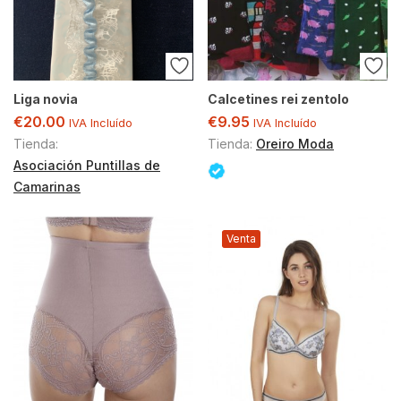
Liga novia
Calcetines rei zentolo
€
20.00
€
9.95
IVA Incluído
IVA Incluído
Tienda:
Tienda:
Oreiro Moda
Asociación Puntillas de
Camarinas
Venta