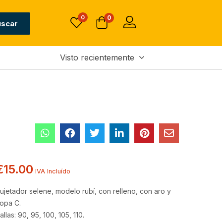
0
0
uscar
Visto recientemente
€
15.00
IVA Incluído
ujetador selene, modelo rubí, con relleno, con aro y
opa C.
allas: 90, 95, 100, 105, 110.