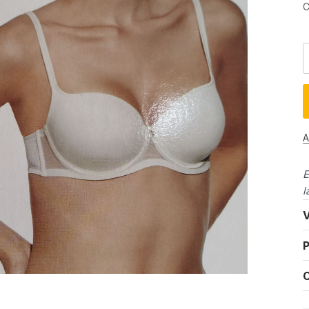
C
A
E
l
V
P
C