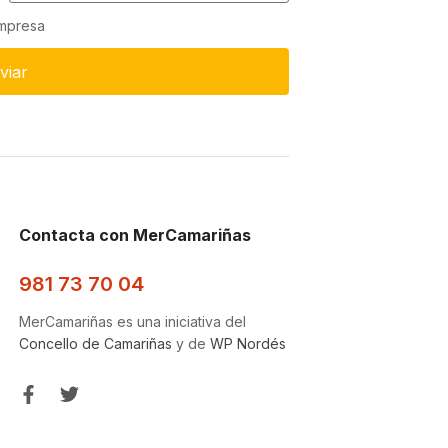
empresa
viar
Contacta con MerCamariñas
981 73 70 04
MerCamariñas es una iniciativa del
Concello de Camariñas
y de
WP Nordés