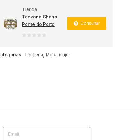
Tienda
Tanzana Chano
Consultar
Ponte do Porto
0
de
ategorías:
Lencería
Moda mujer
5