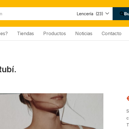
B
Lencería (23)
es?
Tiendas
Productos
Noticias
Contacto
Rubí.
S
c
T