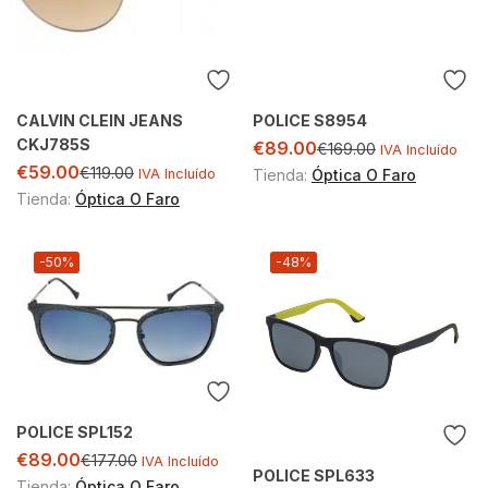
CALVIN CLEIN JEANS
POLICE S8954
CKJ785S
€
89.00
€
169.00
IVA Incluído
€
59.00
€
119.00
IVA Incluído
Tienda:
Óptica O Faro
Tienda:
Óptica O Faro
-50%
-48%
POLICE SPL152
€
89.00
€
177.00
IVA Incluído
POLICE SPL633
Tienda:
Óptica O Faro