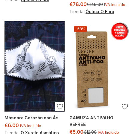
€
78.00
€
149.00
IVA Incluído
Tienda:
Óptica O Faro
-58%
Máscara Corazón con Ás
GAMUZA ANTIVAHO
VEFREE
€
6.00
IVA Incluído
€
5.00
€
12.00
Tienda:
O Xurelo Asmático
IVA Incluído