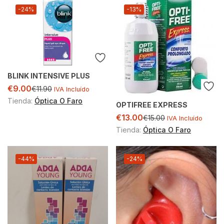
-24%
-13%
BLINK INTENSIVE PLUS
€
9.00
€
11.90
IVA Incluído
Tienda:
Óptica O Faro
OPTIFREE EXPRESS
€
13.00
€
15.00
IVA Incluído
Tienda:
Óptica O Faro
-44%
-24%