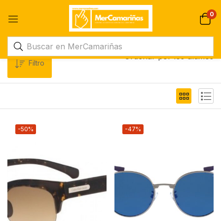
0
Ordenar por los últimos
Filtro
-50%
-47%