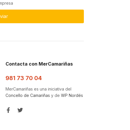
empresa
viar
Contacta con MerCamariñas
981 73 70 04
MerCamariñas es una iniciativa del
Concello de Camariñas
y de
WP Nordés