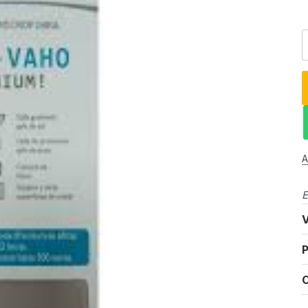
A
E
V
P
C