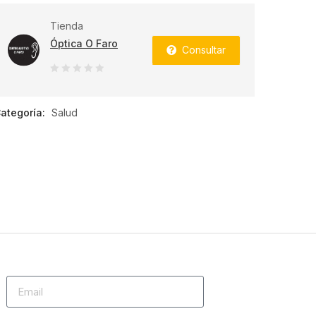
Tienda
Óptica O Faro
Consultar
0
de
ategoría:
Salud
5