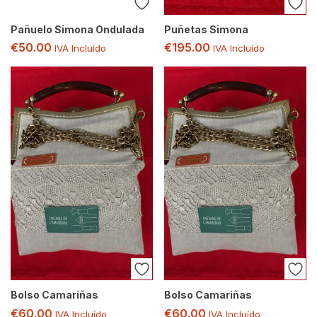
Pañuelo Simona Ondulada
Puñetas Simona
€
50.00
€
195.00
IVA Incluído
IVA Incluído
Bolso Camariñas
Bolso Camariñas
€
60.00
€
60.00
IVA Incluído
IVA Incluído