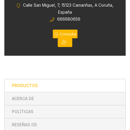
0
Calle San Miguel, 7, 15123 Camariñas, A Coruña,
de
España
5
666680656
Consulta
PRODUCTOS
ACERCA DE
POLÍTICAS
RESEÑAS (
0
)