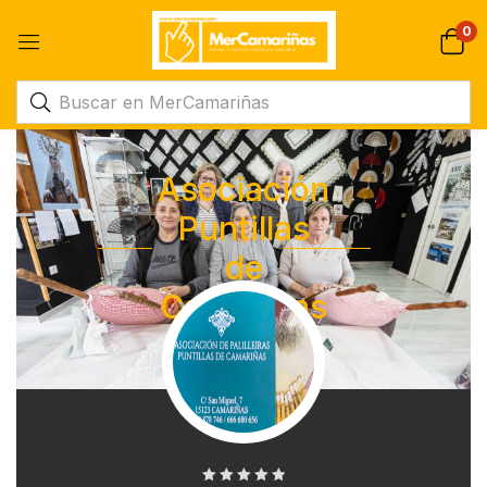
0
Asociación
Puntillas
de
Camarinas