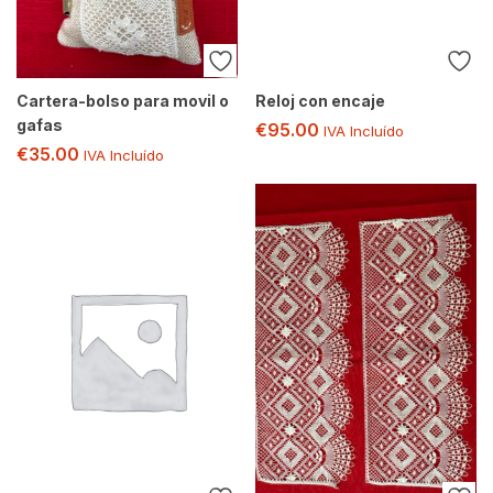
Cartera-bolso para movil o
Reloj con encaje
gafas
€
95.00
IVA Incluído
€
35.00
IVA Incluído