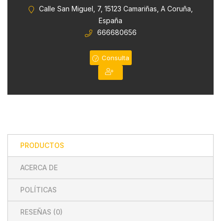
0
Calle San Miguel, 7, 15123 Camariñas, A Coruña,
de
España
5
666680656
Consulta
PRODUCTOS
ACERCA DE
POLÍTICAS
RESEÑAS (
0
)