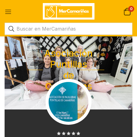
0
Asociación
Puntillas
de
Camarinas