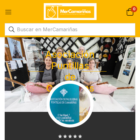
0
Asociación
Puntillas
de
Camarinas