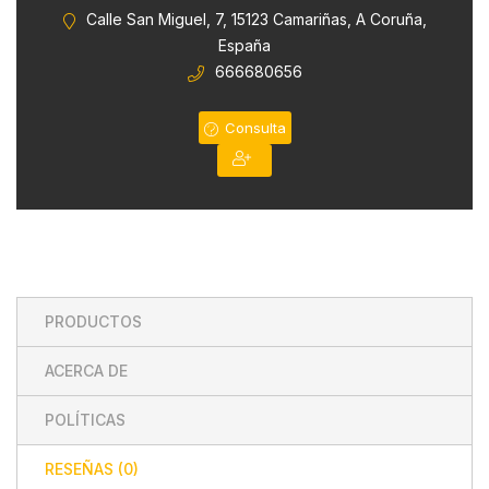
0
Calle San Miguel, 7, 15123 Camariñas, A Coruña,
de
España
5
666680656
Consulta
PRODUCTOS
ACERCA DE
POLÍTICAS
RESEÑAS (
0
)