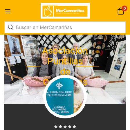
0
Asociación
Puntillas
de
Camarinas