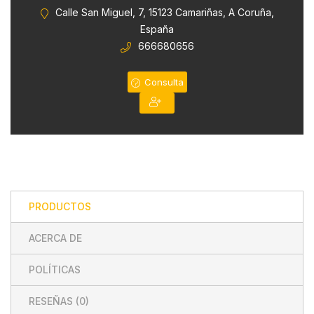
0
Calle San Miguel, 7, 15123 Camariñas, A Coruña,
de
España
5
666680656
Consulta
PRODUCTOS
ACERCA DE
POLÍTICAS
RESEÑAS (
0
)