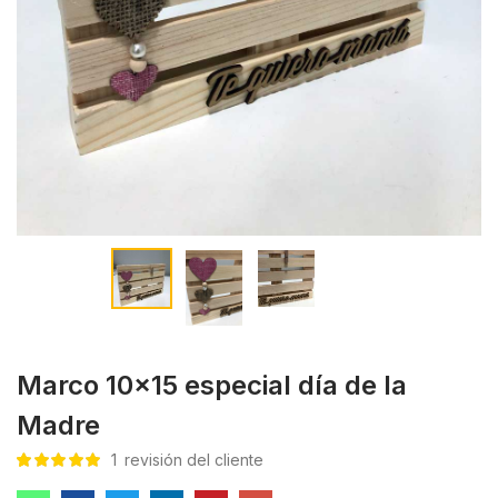
Marco 10×15 especial día de la
Madre
1
revisión del cliente
Valorado con
1
5.00
de 5 en