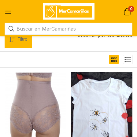
0
Ordenar por los últimos
Filtro