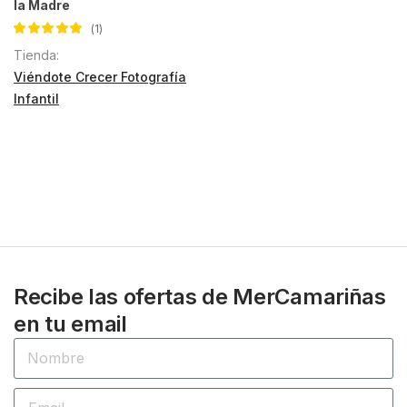
la Madre
1
Valorado con
Tienda:
5.00
de 5
Viéndote Crecer Fotografía
Infantil
Recibe las ofertas de MerCamariñas
en tu email