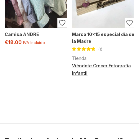
Camisa ANDRÉ
Marco 10×15 especial día de
la Madre
€
18.00
IVA Incluído
1
Valorado con
Tienda:
5.00
de 5
Viéndote Crecer Fotografía
Infantil