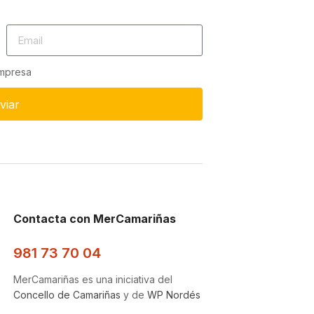
empresa
viar
Contacta con MerCamariñas
981 73 70 04
MerCamariñas es una iniciativa del
Concello de Camariñas
y de
WP Nordés