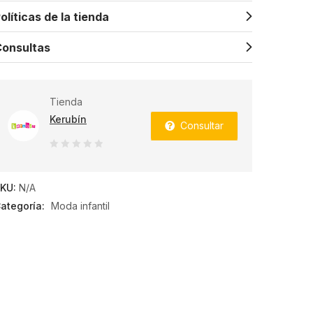
olíticas de la tienda
onsultas
Tienda
Kerubín
Consultar
0
de
KU:
N/A
5
ategoría:
Moda infantil