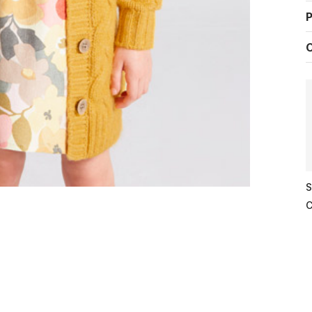
P
C
S
C