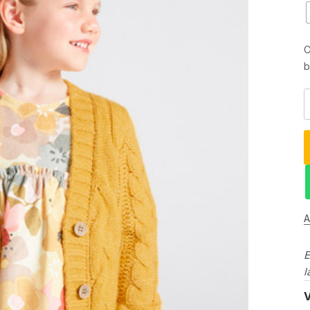
C
b
A
E
l
V