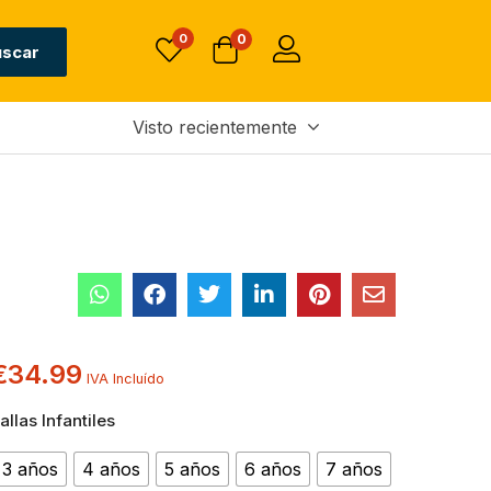
0
0
uscar
Visto recientemente
€
34.99
IVA Incluído
allas Infantiles
3 años
4 años
5 años
6 años
7 años