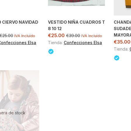
O CIERVO NAVIDAD
VESTIDO NIÑA CUADROS T
CHANDA
8 10 12
SUDADE
MAYOR
€
25.00
€
25.00
€
39.00
IVA Incluído
IVA Incluído
€
35.00
Confecciones Elsa
Tienda:
Confecciones Elsa
Tienda:
uera de stock