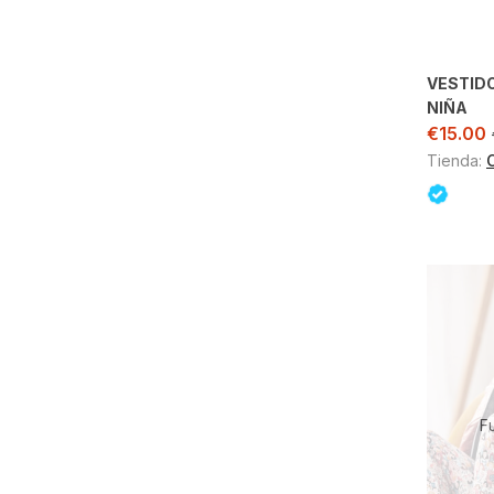
VESTID
NIÑA
€
15.00
Tienda:
F