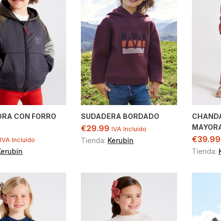
RA CON FORRO
SUDADERA BORDADO
CHANDA
MAYOR
€
29.99
IVA Incluído
€
39.99
IVA Incluído
Tienda:
Kerubín
Kerubín
Tienda: