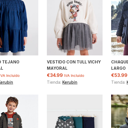
O TEJANO
VESTIDO CON TULL VICHY
CHAQU
AL
MAYORAL
LARGO
€
34.99
€
53.99
IVA Incluído
IVA Incluído
Kerubín
Tienda:
Kerubín
Tienda: