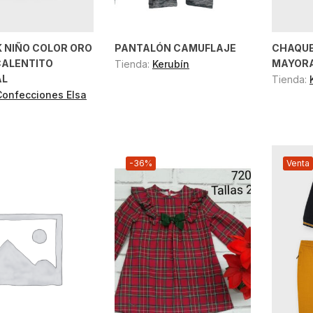
 NIÑO COLOR ORO
PANTALÓN CAMUFLAJE
CHAQU
CALENTITO
MAYOR
Tienda:
Kerubín
AL
Tienda:
Confecciones Elsa
-36%
Venta