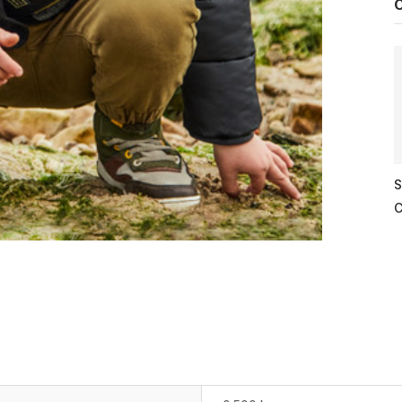
C
S
C