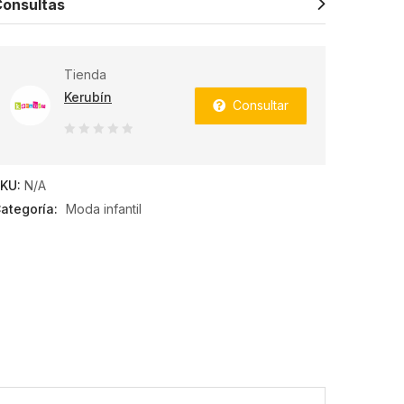
onsultas
Tienda
Kerubín
Consultar
0
de
KU:
N/A
5
ategoría:
Moda infantil