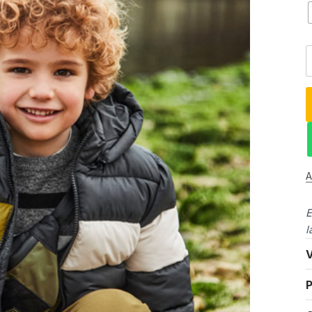
A
E
l
V
P