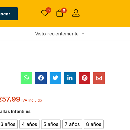
0
0
uscar
Visto recientemente
€
57.99
IVA Incluído
allas Infantiles
3 años
4 años
5 años
7 años
8 años