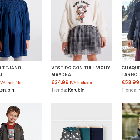
O TEJANO
VESTIDO CON TULL VICHY
CHAQU
AL
MAYORAL
LARGO
€
34.99
€
53.99
IVA Incluído
IVA Incluído
Kerubín
Tienda:
Kerubín
Tienda: