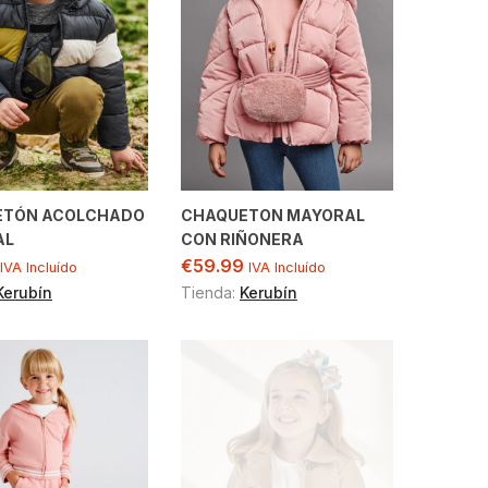
ETÓN ACOLCHADO
CHAQUETON MAYORAL
AL
CON RIÑONERA
€
59.99
IVA Incluído
IVA Incluído
Kerubín
Tienda:
Kerubín