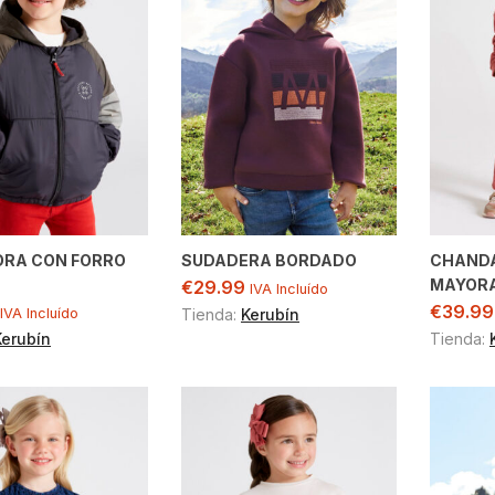
RA CON FORRO
SUDADERA BORDADO
CHANDA
MAYOR
€
29.99
IVA Incluído
€
39.99
IVA Incluído
Tienda:
Kerubín
Kerubín
Tienda: