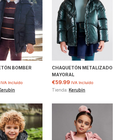
ETÓN BOMBER
CHAQUETÓN METALIZADO
MAYORAL
€
59.99
IVA Incluído
IVA Incluído
Kerubín
Tienda:
Kerubín