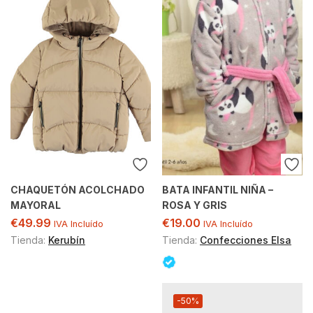
CHAQUETÓN ACOLCHADO
BATA INFANTIL NIÑA –
MAYORAL
ROSA Y GRIS
€
49.99
€
19.00
IVA Incluído
IVA Incluído
Tienda:
Kerubín
Tienda:
Confecciones Elsa
-50%