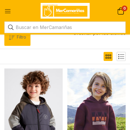
0
Ordenar por los últimos
Filtro