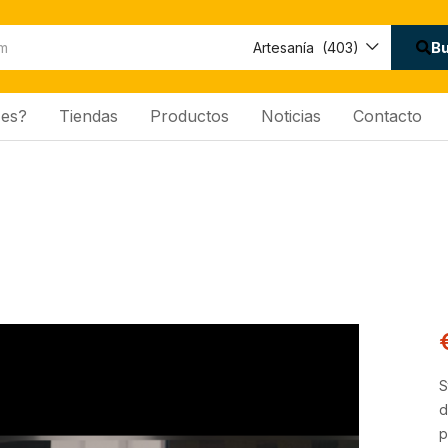
B
Artesanía (403)
es?
Tiendas
Productos
Noticias
Contacto
S
d
p