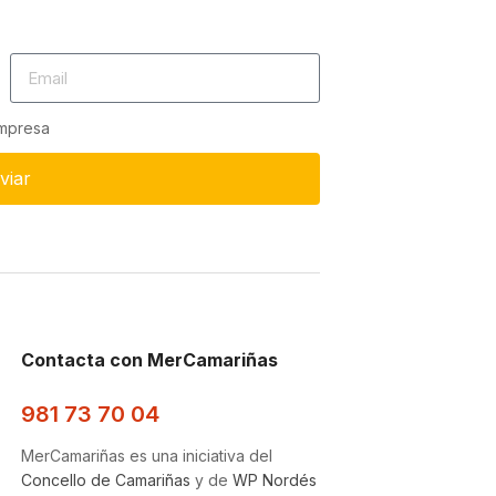
empresa
viar
Contacta con MerCamariñas
981 73 70 04
MerCamariñas es una iniciativa del
Concello de Camariñas
y de
WP Nordés