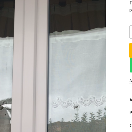
T
p
A
V
P
C