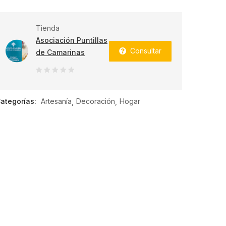
Tienda
Asociación Puntillas
Consultar
de Camarinas
0
de
ategorías:
Artesanía
Decoración
Hogar
5