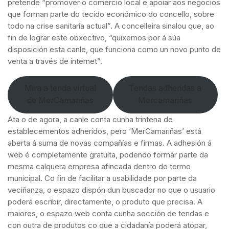
pretende “promover o comercio local e apoiar aos negocios
que forman parte do tecido económico do concello, sobre
todo na crise sanitaria actual”. A concelleira sinalou que, ao
fin de lograr este obxectivo, “quixemos por á súa
disposición esta canle, que funciona como un novo punto de
venta a través de internet”.
Mira a tenda virtual
Tendas adheridas a
de MerCamariñas
Mercamariñas
Ata o de agora, a canle conta cunha trintena de
establecementos adheridos, pero ‘MerCamariñas’ está
aberta á suma de novas compañías e firmas. A adhesión á
web é completamente gratuíta, podendo formar parte da
mesma calquera empresa afincada dentro do termo
municipal. Co fin de facilitar a usabilidade por parte da
veciñanza, o espazo dispón dun buscador no que o usuario
poderá escribir, directamente, o produto que precisa. A
maiores, o espazo web conta cunha sección de tendas e
con outra de produtos co que a cidadanía poderá atopar,