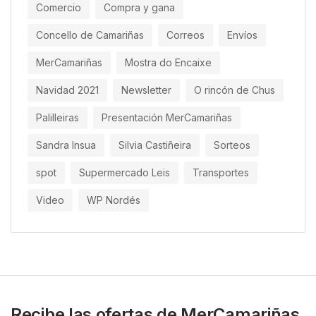
Comercio
Compra y gana
Concello de Camariñas
Correos
Envíos
MerCamariñas
Mostra do Encaixe
Navidad 2021
Newsletter
O rincón de Chus
Palilleiras
Presentación MerCamariñas
Sandra Insua
Silvia Castiñeira
Sorteos
spot
Supermercado Leis
Transportes
Video
WP Nordés
Recibe las ofertas de MerCamariñas