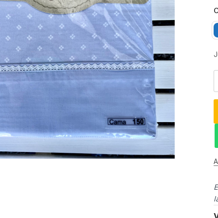
C
J
A
E
l
V