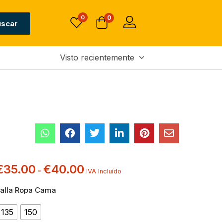
0
0
uscar
Visto recientemente
€
35.00
€
40.00
-
IVA Incluído
alla Ropa Cama
135
150