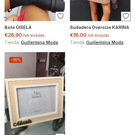
Bota GISELA
Sudadera Oversize KARINA
€
28.90
€
16.00
IVA Incluído
IVA Incluído
Tienda:
Guillermina Moda
Tienda:
Guillermina Moda
-35%