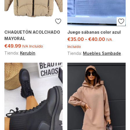
CHAQUETÓN ACOLCHADO
Juego sábanas color azul
MAYORAL
€
35.00
-
€
40.00
IVA
€
49.99
IVA Incluído
Incluído
Tienda:
Kerubín
Tienda:
Muebles Sambade