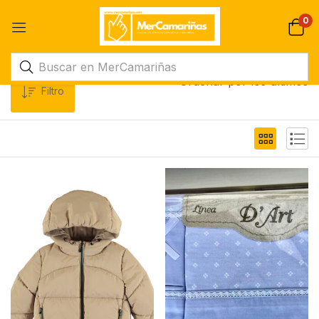
0
Ordenar por los últimos
Filtro