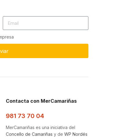
empresa
viar
Contacta con MerCamariñas
981 73 70 04
MerCamariñas es una iniciativa del
Concello de Camariñas
y de
WP Nordés