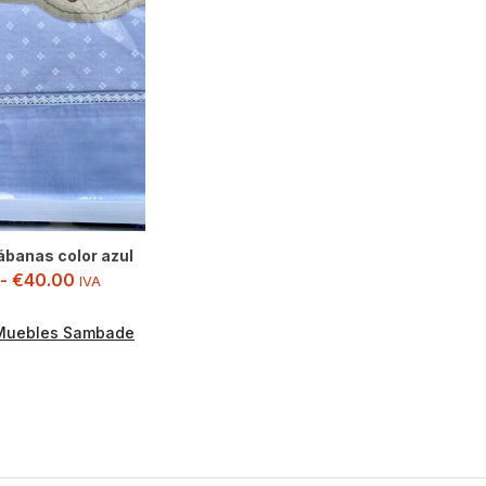
ábanas color azul
-
€
40.00
IVA
Muebles Sambade