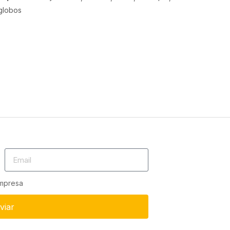
globos
empresa
viar