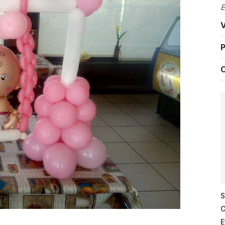
E
V
P
C
S
C
E