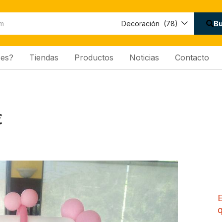
B
Decoración (78)
es?
Tiendas
Productos
Noticias
Contacto
€
E
q