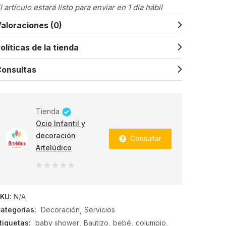
l artículo estará listo para enviar en 1 día hábil
aloraciones (0)
olíticas de la tienda
onsultas
Tienda
Ocio Infantil y
decoración
Consultar
Artelúdico
0
de
KU:
N/A
5
ategorías:
Decoración
Servicios
tiquetas:
baby shower
Bautizo
bebé
columpio