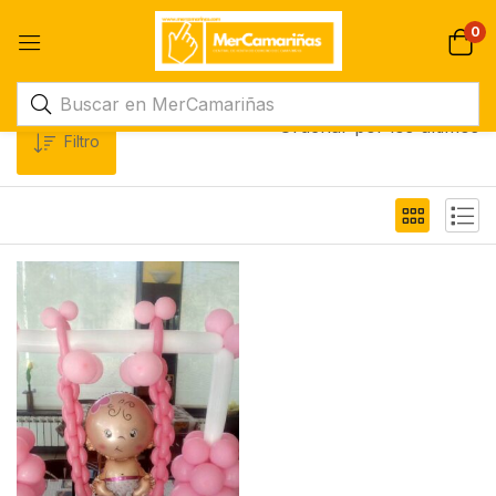
0
Ordenar por los últimos
Filtro