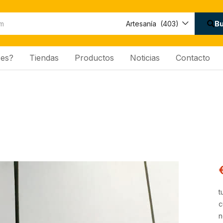
B
Artesanía (403)
es?
Tiendas
Productos
Noticias
Contacto
t
c
n