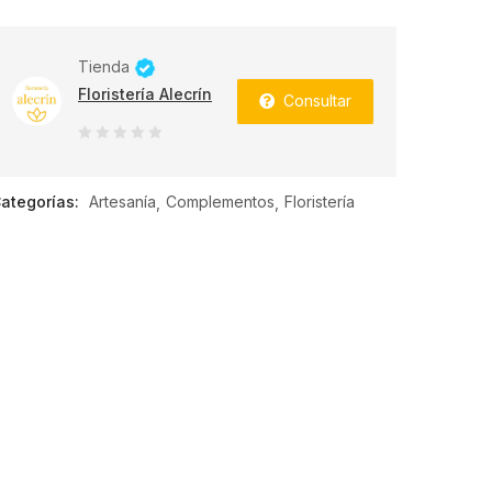
Tienda
Floristería Alecrín
Consultar
0
de
ategorías:
Artesanía
Complementos
Floristería
5