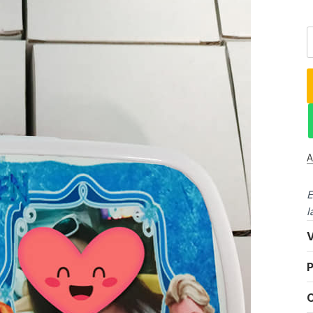
A
E
l
V
P
C