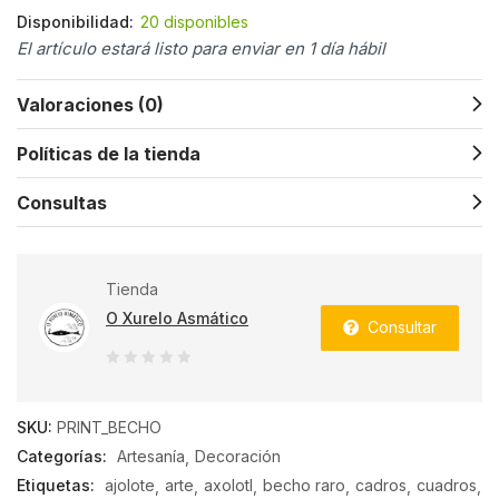
Disponibilidad:
20 disponibles
El artículo estará listo para enviar en 1 día hábil
Valoraciones (0)
Políticas de la tienda
Consultas
Tienda
O Xurelo Asmático
Consultar
0
de
SKU:
PRINT_BECHO
5
Categorías:
Artesanía
Decoración
Etiquetas:
ajolote
arte
axolotl
becho raro
cadros
cuadros