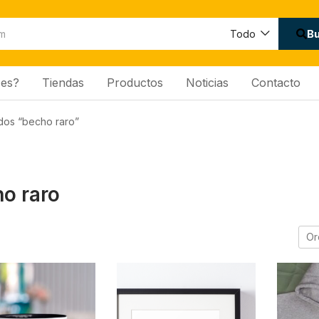
B
Todo
es?
Tiendas
Productos
Noticias
Contacto
dos “becho raro”
o raro
Or