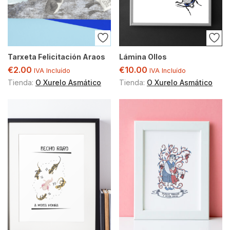
Tarxeta Felicitación Araos
Lámina Ollos
€
2.00
€
10.00
IVA Incluído
IVA Incluído
Tienda:
O Xurelo Asmático
Tienda:
O Xurelo Asmático