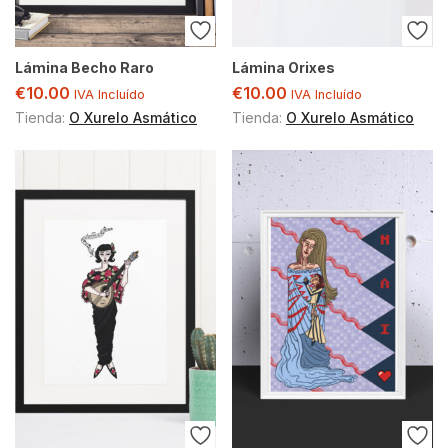
Lámina Becho Raro
Lámina Orixes
€
10.00
€
10.00
IVA Incluído
IVA Incluído
Tienda:
O Xurelo Asmático
Tienda:
O Xurelo Asmático