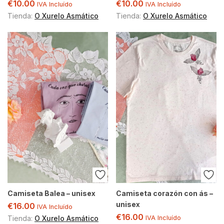
€
10.00
€
10.00
IVA Incluído
IVA Incluído
Tienda:
O Xurelo Asmático
Tienda:
O Xurelo Asmático
Camiseta Balea – unisex
Camiseta corazón con ás –
unisex
€
16.00
IVA Incluído
€
16.00
Tienda:
O Xurelo Asmático
IVA Incluído