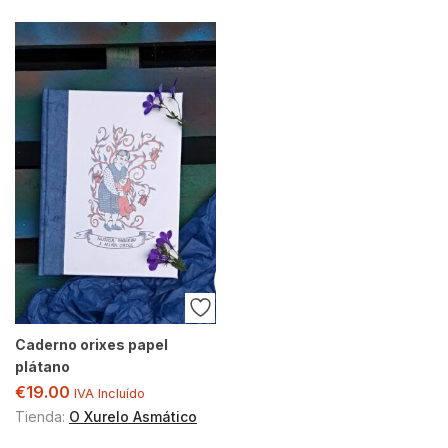
Caderno orixes papel
plátano
€
19.00
IVA Incluído
Tienda:
O Xurelo Asmático