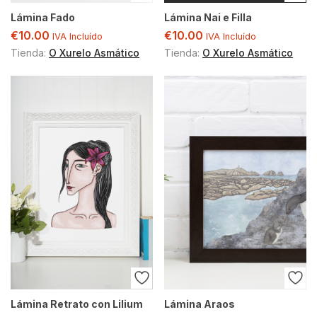
Lámina Fado
Lámina Nai e Filla
€
10.00
€
10.00
IVA Incluído
IVA Incluído
Tienda:
O Xurelo Asmático
Tienda:
O Xurelo Asmático
Lámina Retrato con Lilium
Lámina Araos