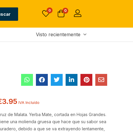
Sin existencias
€
3.95
0
0
IVA Incluído
uscar
Visto recientemente
€
3.95
IVA Incluído
ruz de Malata.
Yerba Mate, cortada en Hojas Grandes.
iene una molienda gruesa que hace que su sabor sea
uradero, debido a que se va extrayendo lentamente,