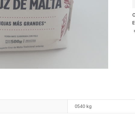
C
E
0540 kg