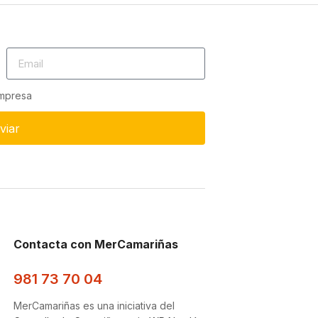
empresa
viar
Contacta con MerCamariñas
981 73 70 04
MerCamariñas es una iniciativa del