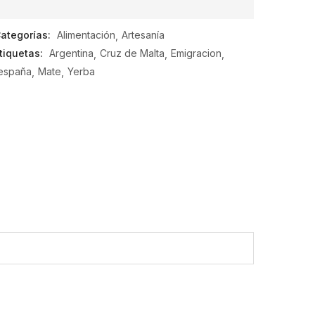
0
de
ategorías:
Alimentación
Artesanía
5
tiquetas:
Argentina
Cruz de Malta
Emigracion
españa
Mate
Yerba