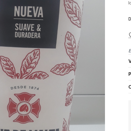
l
D
E
V
P
C