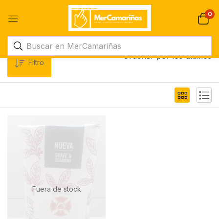
0
Ordenar por los últimos
Filtro
Fuera de stock