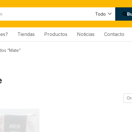
B
Todo
es?
Tiendas
Productos
Noticias
Contacto
dos “Mate”
e
Or