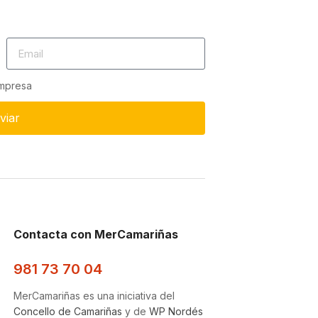
empresa
viar
Contacta con MerCamariñas
981 73 70 04
MerCamariñas es una iniciativa del
Concello de Camariñas
y de
WP Nordés