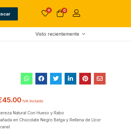
Sin existencias
€
45.00
0
0
IVA Incluído
uscar
Visto recientemente
€
45.00
IVA Incluído
ereza Natural Con Hueso y Rabo
añada en Chocolate Negro Belga y Rellena de LIcor
ranel