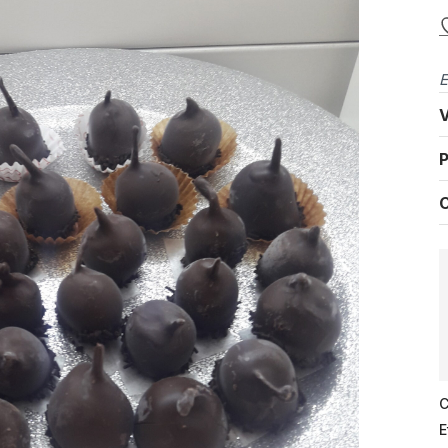
E
V
P
C
C
E