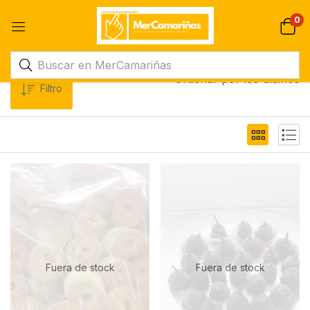
0
Ordenar por los últimos
Filtro
Fuera de stock
Fuera de stock