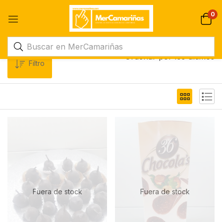
0
Ordenar por los últimos
Filtro
Fuera de stock
Fuera de stock