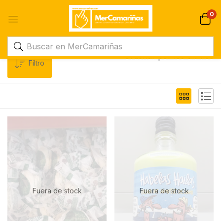
0
Ordenar por los últimos
Filtro
Fuera de stock
Fuera de stock