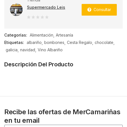
Supermercado Leis
Consultar
0
de
Categorías:
Alimentación
Artesanía
5
Etiquetas:
albariño
bombones
Cesta Regalo
chocolate
galicia
navidad
Vino Albariño
Descripción Del Producto
Recibe las ofertas de MerCamariñas
en tu email