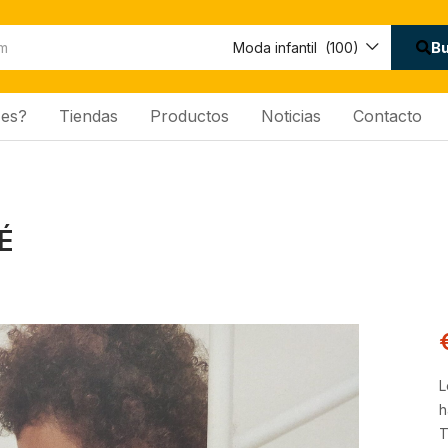
B
Moda infantil (100)
es?
Tiendas
Productos
Noticias
Contacto
É
L
h
T