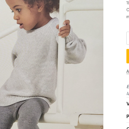
1
C
m
A
E
l
V
P
C