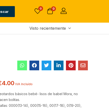
0
0
uscar
Visto recientemente
€
4.00
IVA Incluído
eotardos básicos bebé- lisos de Isabel Mora, no
acen bolitas.
allas: 0000(13-14), 000(15-16), 00(17-18), 0(19-20),