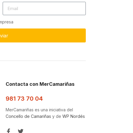
empresa
viar
Contacta con MerCamariñas
981 73 70 04
MerCamariñas es una iniciativa del
Concello de Camariñas
y de
WP Nordés