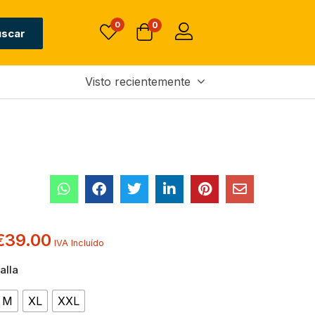
0
0
uscar
Visto recientemente
€
39.00
IVA Incluído
alla
M
XL
XXL