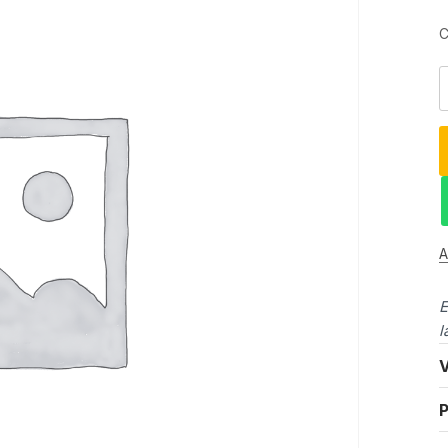
C
A
E
l
V
P