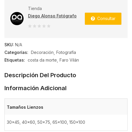
Tienda
Diego Alonso Fotógrafo
Consultar
0
de
SKU:
N/A
5
Categorías:
Decoración
Fotografía
Etiquetas:
costa da morte
Faro Vilán
Descripción Del Producto
Información Adicional
Tamaños Lienzos
30×45, 40×60, 50×75, 65×100, 150×100