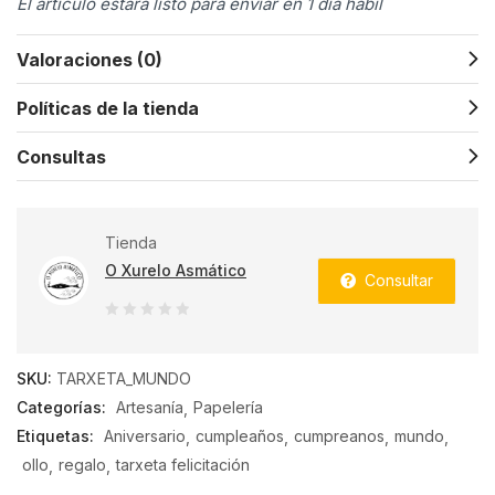
El artículo estará listo para enviar en 1 día hábil
Valoraciones (0)
Políticas de la tienda
Consultas
Tienda
O Xurelo Asmático
Consultar
0
de
SKU:
TARXETA_MUNDO
5
Categorías:
Artesanía
Papelería
Etiquetas:
Aniversario
cumpleaños
cumpreanos
mundo
ollo
regalo
tarxeta felicitación