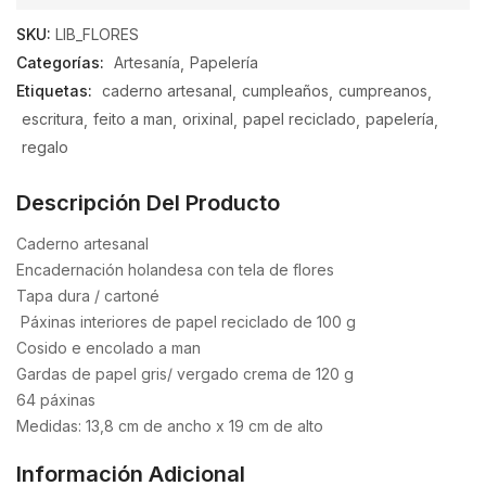
de
SKU:
LIB_FLORES
5
Categorías:
Artesanía
Papelería
Etiquetas:
caderno artesanal
cumpleaños
cumpreanos
escritura
feito a man
orixinal
papel reciclado
papelería
regalo
Descripción Del Producto
Caderno artesanal
Encadernación holandesa con tela de flores
Tapa dura / cartoné
Páxinas interiores de papel reciclado de 100 g
Cosido e encolado a man
Gardas de papel gris/ vergado crema de 120 g
64 páxinas
Medidas: 13,8 cm de ancho x 19 cm de alto
Información Adicional