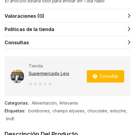
El artículo estará listo para enviar en 1 día hábil
Valoraciones (0)
Políticas de la tienda
Consultas
Tienda
Supermercado Leis
Consultar
0
de
Categorías:
Alimentación
Artesanía
5
Etiquetas:
bombones
champs elysees
chocolate
estuche
lindt
Descripción Del Producto