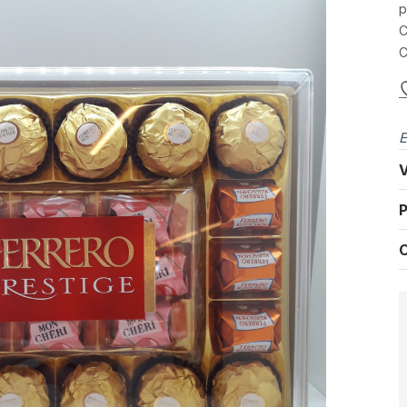
p
C
C
E
V
P
C