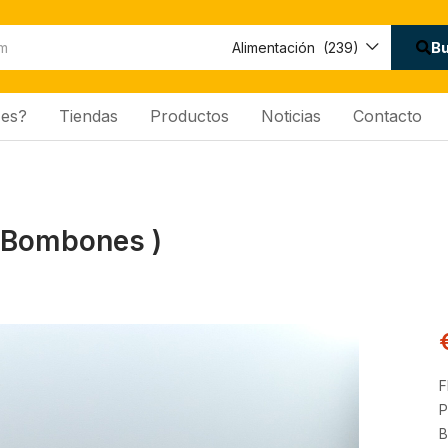
Disponibilidad:
B
Alimentación (239)
es?
Tiendas
Productos
Noticias
Contacto
 Bombones )
F
P
B