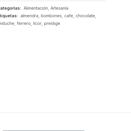
de
ategorías:
Alimentación
Artesanía
5
tiquetas:
almendra
bombones
cafe
chocolate
estuche
ferrero
licor
prestige