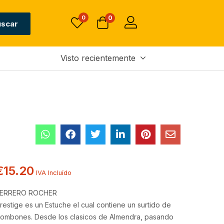
Sin existencias
€
15.20
0
0
IVA Incluído
uscar
Visto recientemente
€
15.20
IVA Incluído
ERRERO ROCHER
restige es un Estuche el cual contiene un surtido de
ombones. Desde los clasicos de Almendra, pasando