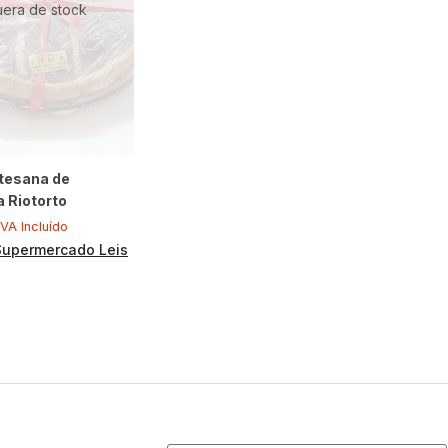
uera de stock
rtesana de
 Riotorto
IVA Incluído
Supermercado Leis