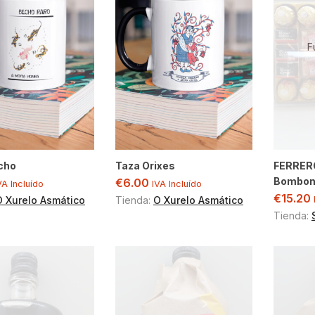
F
cho
Taza Orixes
FERRERO
Bombon
€
6.00
VA Incluído
IVA Incluído
€
15.20
O Xurelo Asmático
Tienda:
O Xurelo Asmático
Tienda: