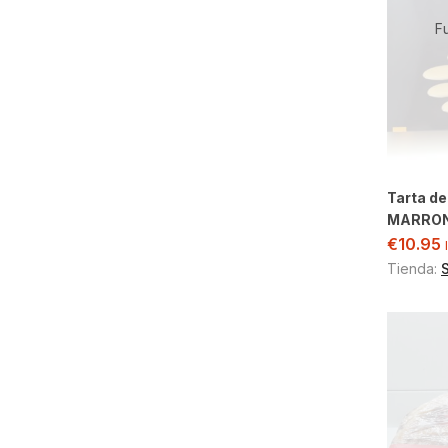
F
Tarta d
MARRON
€
10.95
Tienda: