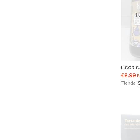
F
LICOR C
€
8.99
I
Tienda: