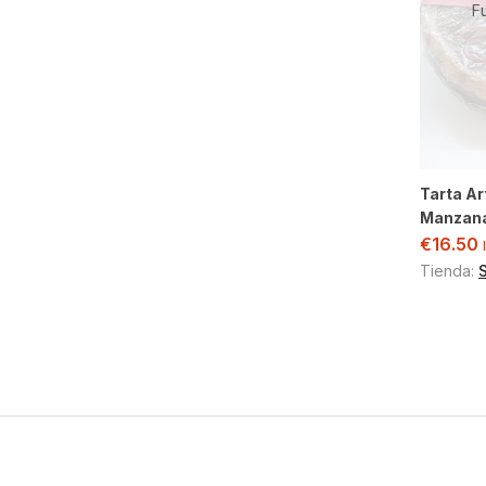
F
Tarta A
Manzana
€
16.50
Tienda: