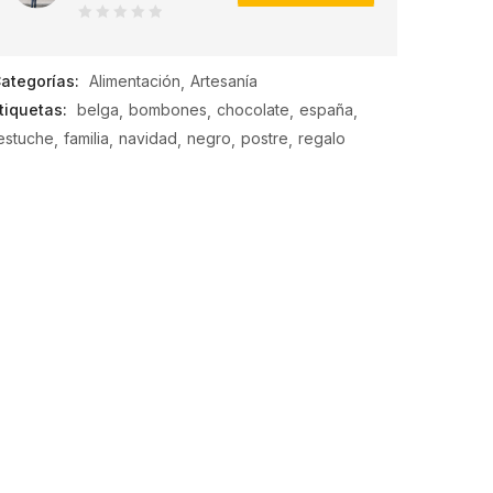
0
de
ategorías:
Alimentación
Artesanía
5
tiquetas:
belga
bombones
chocolate
españa
estuche
familia
navidad
negro
postre
regalo