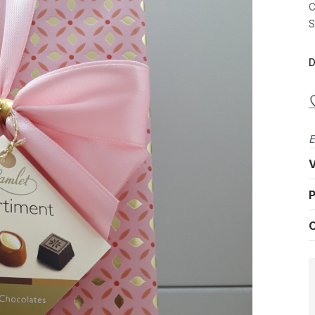
C
S
D
E
V
P
C