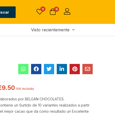
Sin existencias
€
9.50
0
0
IVA Incluído
uscar
Visto recientemente
€
9.50
IVA Incluído
laborados por BELGAN CHOCOLATES.
ontiene un Surtido de 10 variantes realizados a partir
el mejor cacao que da como resultado un Excelente