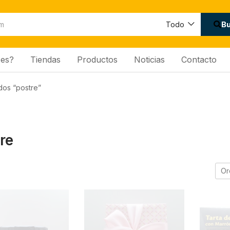
B
Todo
es?
Tiendas
Productos
Noticias
Contacto
dos “postre”
re
Or