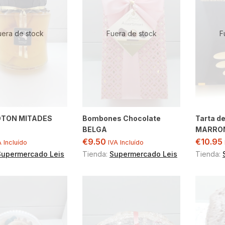
uera de stock
Fuera de stock
F
TON MITADES
Bombones Chocolate
Tarta d
BELGA
MARRON
€
9.50
€
10.95
A Incluído
IVA Incluído
Supermercado Leis
Tienda:
Supermercado Leis
Tienda: