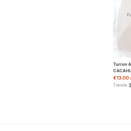
F
Turron 
CACAH
€
13.00
Tienda: