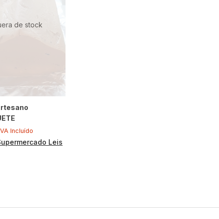
uera de stock
Artesano
UETE
IVA Incluído
Supermercado Leis