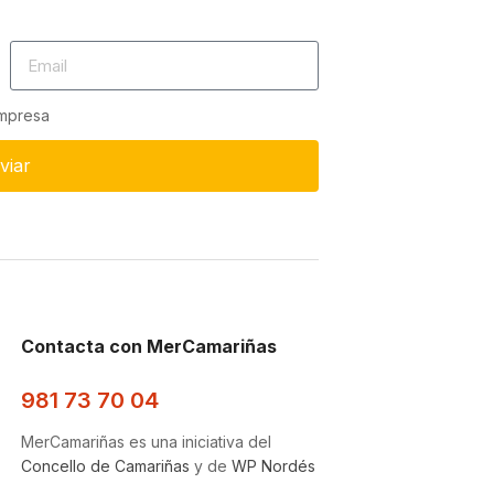
empresa
viar
Contacta con MerCamariñas
981 73 70 04
MerCamariñas es una iniciativa del
Concello de Camariñas
y de
WP Nordés