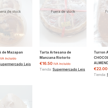
uera de stock
Fuera de stock
F
 de Mazapan
Tarta Artesana de
Turron 
Manzana Riotorto
CHOCO
IVA Incluído
ALMEN
€
16.50
Supermercado Leis
IVA Incluído
€
22.00
Tienda:
Supermercado Leis
Tienda: