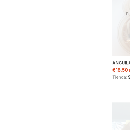
F
ANGUILA
€
18.50
Tienda: