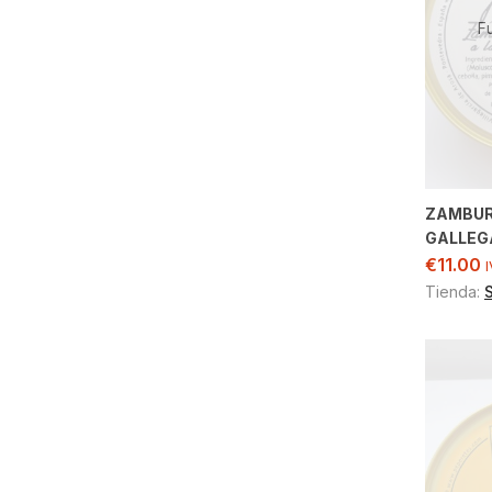
F
ZAMBURI
GALLEG
€
11.00
I
Tienda: