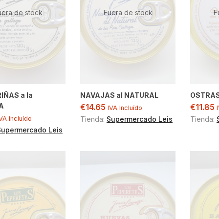
uera de stock
Fuera de stock
F
ÑAS a la
NAVAJAS al NATURAL
OSTRAS
A
€
14.65
€
11.85
IVA Incluído
VA Incluído
Tienda:
Supermercado Leis
Tienda:
Supermercado Leis