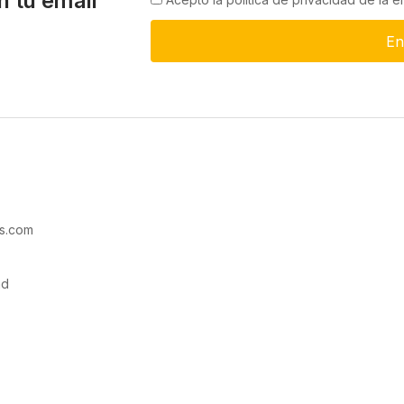
n tu email
En
s.com
ad