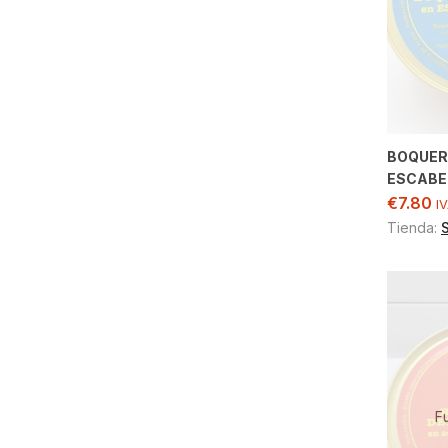
BOQUER
ESCABE
€
7.80
IV
Tienda:
F