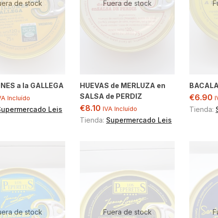
uera de stock
Fuera de stock
F
NES a la GALLEGA
HUEVAS de MERLUZA en
BACALA
SALSA de PERDIZ
€
6.90
VA Incluído
I
€
8.10
Supermercado Leis
IVA Incluído
Tienda:
Tienda:
Supermercado Leis
uera de stock
Fuera de stock
F