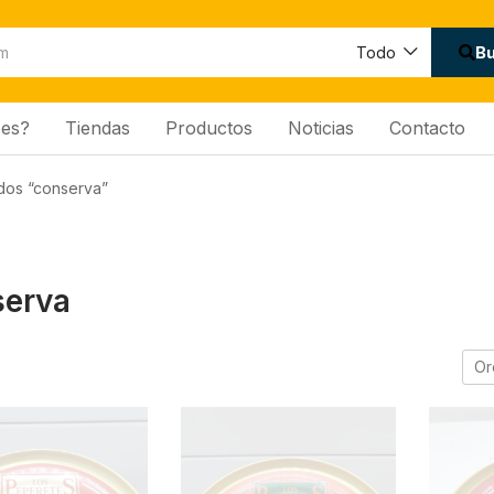
B
Todo
es?
Tiendas
Productos
Noticias
Contacto
dos “conserva”
serva
Or