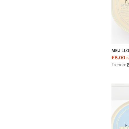
F
MEJILLO
€
8.00
I
Tienda:
F