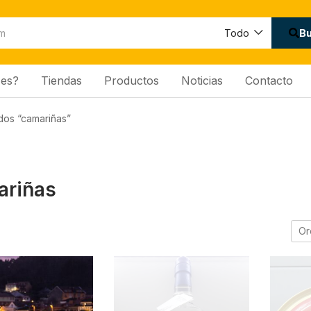
B
Todo
es?
Tiendas
Productos
Noticias
Contacto
dos “camariñas”
ariñas
Or