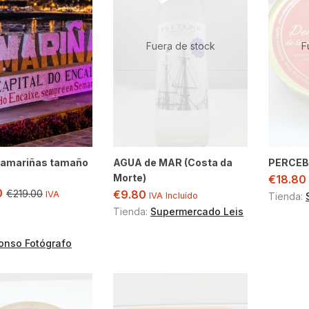
Fuera de stock
F
Camariñas tamaño
AGUA de MAR (Costa da
PERCEB
Morte)
€
18.80
0
€
9.80
€
219.00
IVA
IVA Incluído
Tienda:
Tienda:
Supermercado Leis
onso Fotógrafo