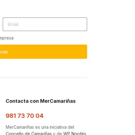
empresa
viar
Contacta con MerCamariñas
981 73 70 04
MerCamariñas es una iniciativa del
Concello de Camariñas
y de
WP Nordés